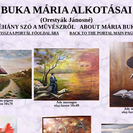
BUKA MÁRIA ALKOTÁSAI
(Orestyák Jánosné)
ÉHÁNY SZÓ A MŰVÉSZRŐL
ABOUT MÁRIA BU
VISSZA A PORTÁL FŐOLDALÁRA
BACK TO THE PORTAL MAIN PAG
m szigete
Ady merenges
on 50x70
olaj-farost 50x40
Ady s
olaj-fa