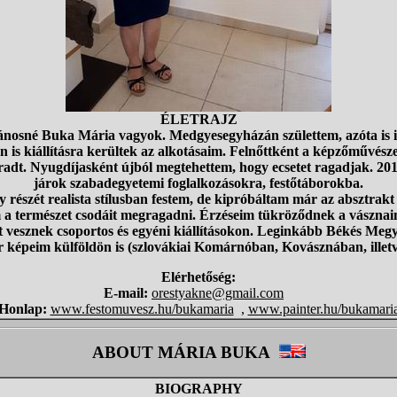
ÉLETRAJZ
nosné Buka Mária vagyok. Medgyesegyházán születtem, azóta is i
s kiállításra kerültek az alkotásaim. Felnőttként a képzőművésze
adt. Nyugdíjasként újból megtehettem, hogy ecsetet ragadjak. 201
járok szabadegyetemi foglalkozásokra, festőtáborokba.
részét realista stílusban festem, de kipróbáltam már az absztrakt 
tem a természet csodáit megragadni. Érzéseim tükröződnek a vászn
t vesznek csoportos és egyéni kiállításokon. Leginkább Békés Megyé
r képeim külföldön is (szlovákiai Komárnóban, Kovásznában, illet
Elérhetőség:
E-mail:
orestyakne@gmail.com
Honlap:
www.festomuvesz.hu/bukamaria
,
www.painter.hu/bukamari
ABOUT MÁRIA BUKA
BIOGRAPHY