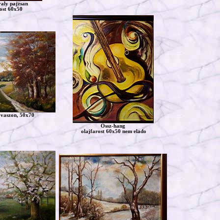
raly pajzsan
rost 60x50
j-vaszon, 50x70
Ossz-hang
olajfarost 60x50 nem elado