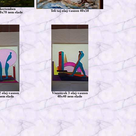
 kertemben
Teli taj olaj-vaszon 40x50
50x70 nem elado
2 olaj-vaszon
Viszonyok 3 olaj-vaszon
nem elado
40x40 nem elado