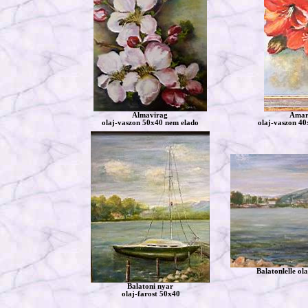
Almavirag
Amari
olaj-vaszon 50x40 nem elado
olaj-vaszon 40
Balatonlelle ol
Balatoni nyar
olaj-farost 50x40