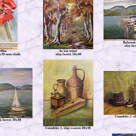
Balatoni
olaj-fa
llisz
Az osz szinei
x30 nem elado
olaj-farost 50x40
Csendelet 2. o
aj-farost 30x40
Csendelet 1. olaj-vaszon 40x30