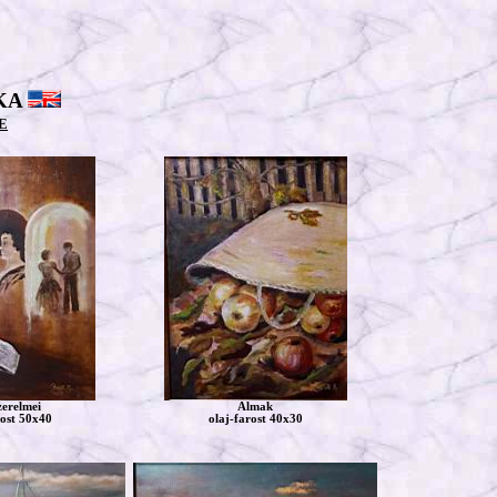
KA
E
zerelmei
Almak
rost 50x40
olaj-farost 40x30