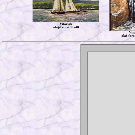
Vitorlak
olaj-farost 30x40
Vize
olaj-faro