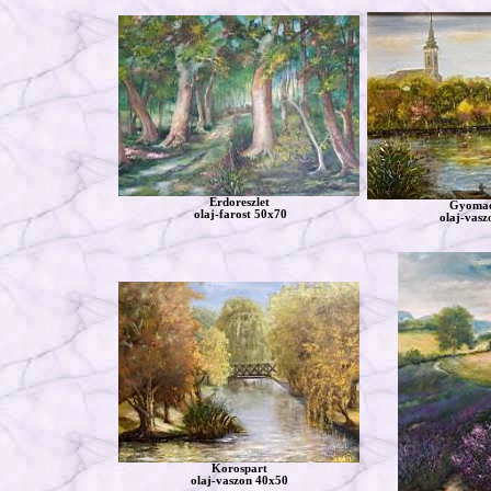
Erdoreszlet
Gyoma
olaj-farost 50x70
olaj-vasz
Korospart
olaj-vaszon 40x50