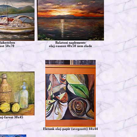
 kikotoben
Balatoni naplemente
rost 50x70
olaj-vaszon 40x50 nem elado
laj-farost 30x45
Eletunk olaj-papir (uvegezett) 44x44