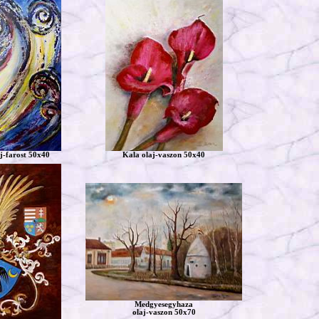
aj-farost 50x40
Kala olaj-vaszon 50x40
Medgyesegyhaza
olaj-vaszon 50x70