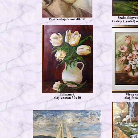
Szabadkigyos
Portre olaj-farost 40x30
kastely (reszlet) 
Tulipanok
Virag cs
olaj-vaszon 50x40
olaj-faro