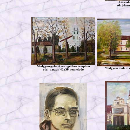
Levendu
olaj-faro
Medgyesegyhazi evangelikus templom
Medgyesi malom o
olaj-vaszon 40x50 nem elado