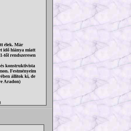
tt élek. Már
t idő hiánya miatt
1-től rendszeresen
és konstruktivista
aimon. Festményeim
ben állítok ki, de
ve Aradon)
a