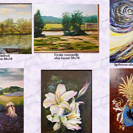
Gyula varoserdo
endrod
olaj-farost 50x70
on 40x50
Igeforras ol