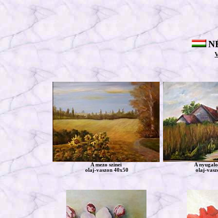
N
A mezo szinei
A nyugalo
olaj-vaszon 40x50
olaj-vasz