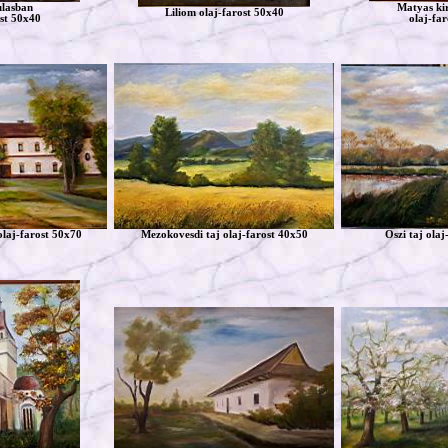
lasban
Matyas ki
Liliom olaj-farost 50x40
st 50x40
olaj-fa
laj-farost 50x70
Mezokovesdi taj olaj-farost 40x50
Oszi taj ola