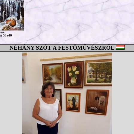
ses
st 50x40
NÉHÁNY SZÓT A FESTŐMŰVÉSZRŐL