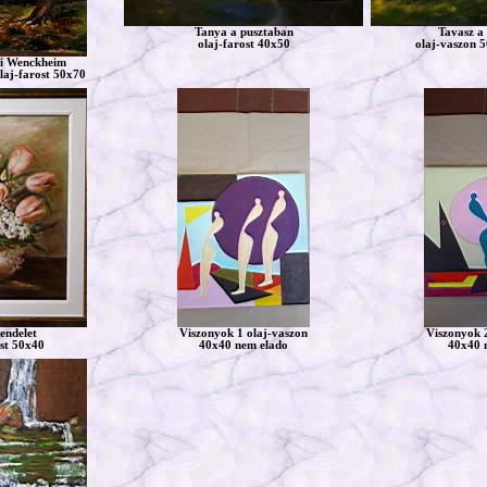
Tanya a pusztaban
Tavasz a
olaj-farost 40x50
olaj-vaszon 
i Wenckheim
olaj-farost 50x70
endelet
Viszonyok 1 olaj-vaszon
Viszonyok 
st 50x40
40x40 nem elado
40x40 