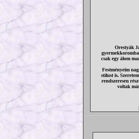
Orestyák Já
gyermekkoromban i
csak egy álom mar
Festményeim nagy 
stílust is. Szere
rendszeresen rész
voltak má