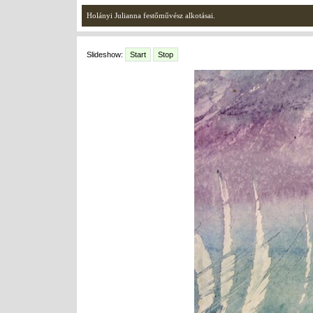
Holányi Julianna festőművész alkotásai.
Slideshow:
Start
Stop