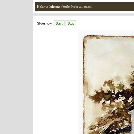
Holányi Julianna festőművész alkotásai.
Slideshow:
Start
Stop